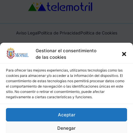
Aviso Legal
Política de Privacidad
Política de Cookies
Ayuntamiento de Motril, Plaza de España, 1, 18600, Motril,
Gestionar el consentimiento
(Granada), CIF: P1814200J, DIR3: L01181400
de las cookies
Para ofrecer las mejores experiencias, utilizamos tecnologías como las
cookies para almacenar y/o acceder a la información del dispositivo. El
consentimiento de estas tecnologías nos permitirá procesar datos como
el comportamiento de navegación o las identificaciones únicas en este
sitio. No consentir o retirar el consentimiento, puede afectar
negativamente a ciertas características y funciones.
Aceptar
Denegar