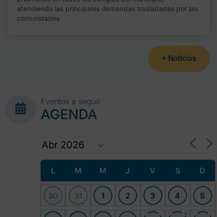
atendiendo las principales demandas trasladadas por las
comunidades
+ Noticias
Eventos a seguir
AGENDA
L
M
M
J
V
S
D
30
31
1
2
3
4
5
+