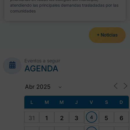
atendiendo las principales demandas trasladadas por las
comunidades
+ Noticias
Eventos a seguir
AGENDA
L
M
M
J
V
S
D
4
31
1
2
3
5
6