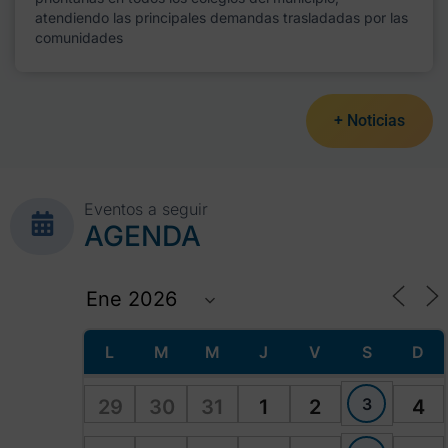
atendiendo las principales demandas trasladadas por las
comunidades
+ Noticias
Eventos a seguir
AGENDA
L
M
M
J
V
S
D
3
29
30
31
1
2
4