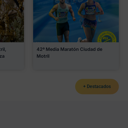
il,
42ª Media Maratón Ciudad de
za
Motril
+ Destacados