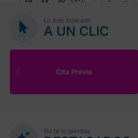
28
29
30
1
2
3
Lo más buscado
A UN CLIC
Cita Previa
No te lo pierdas