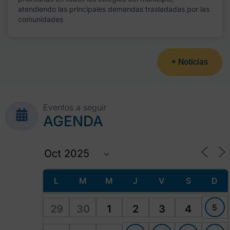
atendiendo las principales demandas trasladadas por las
comunidades
+ Noticias
Eventos a seguir
AGENDA
L
M
M
J
V
S
D
5
29
30
1
2
3
4