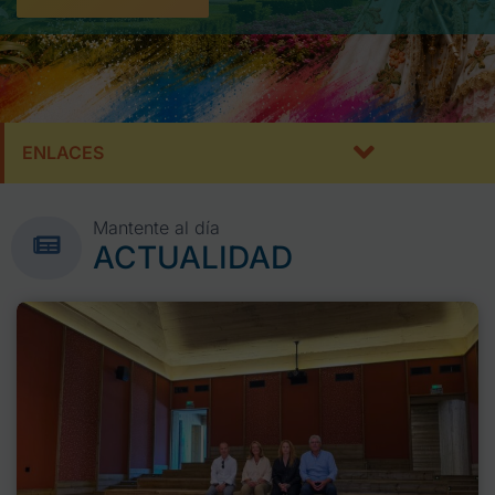
ENLACES
Mantente al día
ACTUALIDAD