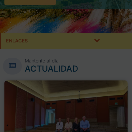
ENLACES
Mantente al día
ACTUALIDAD