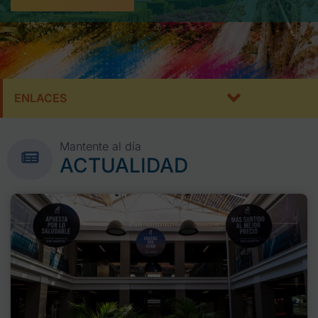
ENLACES
Mantente al día
ACTUALIDAD