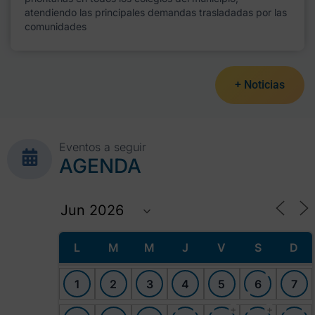
atendiendo las principales demandas trasladadas por las
comunidades
+ Noticias
Eventos a seguir
AGENDA
L
M
M
J
V
S
D
1
2
3
4
5
6
7
+
+