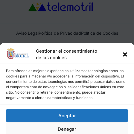
Aviso Legal
Política de Privacidad
Política de Cookies
Ayuntamiento de Motril, Plaza de España, 1, 18600, Motril,
Gestionar el consentimiento
(Granada), CIF: P1814200J, DIR3: L01181400
de las cookies
Para ofrecer las mejores experiencias, utilizamos tecnologías como las
cookies para almacenar y/o acceder a la información del dispositivo. El
consentimiento de estas tecnologías nos permitirá procesar datos como
el comportamiento de navegación o las identificaciones únicas en este
sitio. No consentir o retirar el consentimiento, puede afectar
negativamente a ciertas características y funciones.
Aceptar
Denegar