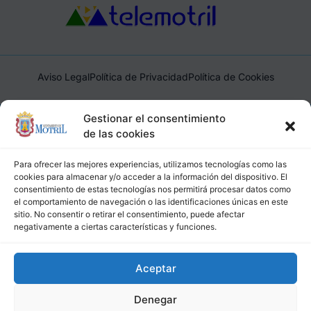
Aviso Legal
Política de Privacidad
Política de Cookies
Ayuntamiento de Motril, Plaza de España, 1, 18600, Motril,
Gestionar el consentimiento
(Granada), CIF: P1814200J, DIR3: L01181400
de las cookies
Para ofrecer las mejores experiencias, utilizamos tecnologías como las
cookies para almacenar y/o acceder a la información del dispositivo. El
consentimiento de estas tecnologías nos permitirá procesar datos como
el comportamiento de navegación o las identificaciones únicas en este
sitio. No consentir o retirar el consentimiento, puede afectar
negativamente a ciertas características y funciones.
Aceptar
Denegar