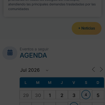
atendiendo las principales demandas trasladadas por las
comunidades
+ Noticias
Eventos a seguir
AGENDA
L
M
M
J
V
S
D
4
29
30
1
2
3
5