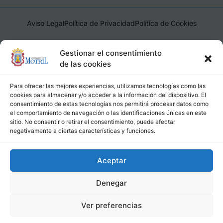
Aviso Legal
Política de Privacidad
Política de Cookies
Ayuntamiento de Motril, Plaza de España, 1, 18600, Motril,
Gestionar el consentimiento
(Granada), CIF: P1814200J, DIR3: L01181400
de las cookies
Para ofrecer las mejores experiencias, utilizamos tecnologías como las
cookies para almacenar y/o acceder a la información del dispositivo. El
consentimiento de estas tecnologías nos permitirá procesar datos como
el comportamiento de navegación o las identificaciones únicas en este
sitio. No consentir o retirar el consentimiento, puede afectar
negativamente a ciertas características y funciones.
Aceptar
Denegar
Ver preferencias