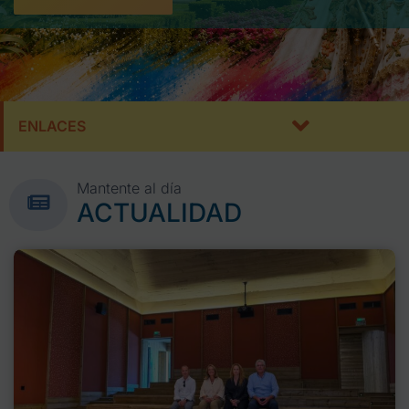
ENLACES
Mantente al día
ACTUALIDAD