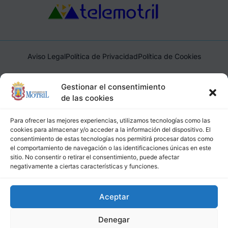
Aviso Legal
Política de Privacidad
Política de Cookies
Ayuntamiento de Motril, Plaza de España, 1, 18600, Motril,
Gestionar el consentimiento
(Granada), CIF: P1814200J, DIR3: L01181400
de las cookies
Para ofrecer las mejores experiencias, utilizamos tecnologías como las
cookies para almacenar y/o acceder a la información del dispositivo. El
consentimiento de estas tecnologías nos permitirá procesar datos como
el comportamiento de navegación o las identificaciones únicas en este
sitio. No consentir o retirar el consentimiento, puede afectar
negativamente a ciertas características y funciones.
Aceptar
Denegar