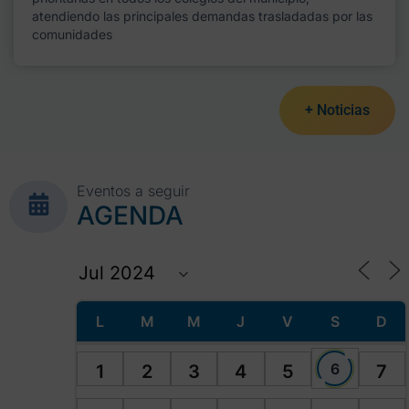
atendiendo las principales demandas trasladadas por las
comunidades
+ Noticias
Eventos a seguir
AGENDA
L
M
M
J
V
S
D
6
1
2
3
4
5
7