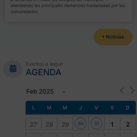
atendiendo las principales demandas trasladadas por las
comunidades
+ Noticias
Eventos a seguir
AGENDA
L
M
M
J
V
S
D
30
31
27
28
29
1
2