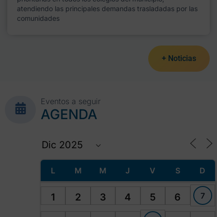
atendiendo las principales demandas trasladadas por las
comunidades
+ Noticias
Eventos a seguir
AGENDA
L
M
M
J
V
S
D
7
1
2
3
4
5
6