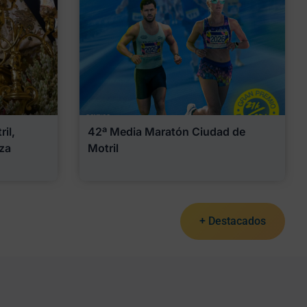
il,
42ª Media Maratón Ciudad de
za
Motril
+ Destacados