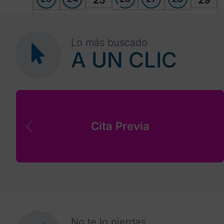
25
29
30
1
2
3
4
5
6
Lo más buscado
A UN CLIC
Cita Previa
No te lo pierdas