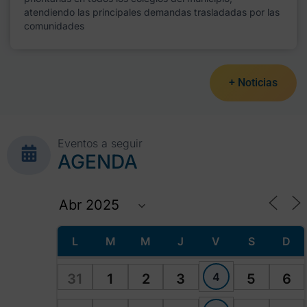
atendiendo las principales demandas trasladadas por las
comunidades
+ Noticias
Eventos a seguir
AGENDA
L
M
M
J
V
S
D
4
31
1
2
3
5
6