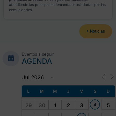
atendiendo las principales demandas trasladadas por las
comunidades
+ Noticias
Eventos a seguir
AGENDA
L
M
M
J
V
S
D
4
29
30
1
2
3
5