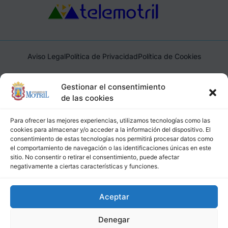
Aviso Legal
Política de Privacidad
Política de Cookies
Ayuntamiento de Motril, Plaza de España, 1, 18600, Motril,
Gestionar el consentimiento
(Granada), CIF: P1814200J, DIR3: L01181400
de las cookies
Para ofrecer las mejores experiencias, utilizamos tecnologías como las
cookies para almacenar y/o acceder a la información del dispositivo. El
consentimiento de estas tecnologías nos permitirá procesar datos como
el comportamiento de navegación o las identificaciones únicas en este
sitio. No consentir o retirar el consentimiento, puede afectar
negativamente a ciertas características y funciones.
Aceptar
Denegar