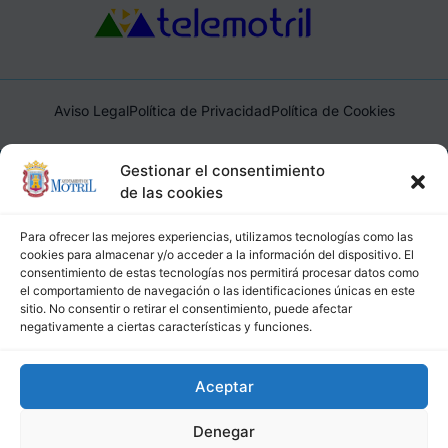
Aviso Legal
Política de Privacidad
Política de Cookies
Ayuntamiento de Motril, Plaza de España, 1, 18600, Motril,
Gestionar el consentimiento
(Granada), CIF: P1814200J, DIR3: L01181400
de las cookies
Para ofrecer las mejores experiencias, utilizamos tecnologías como las
cookies para almacenar y/o acceder a la información del dispositivo. El
consentimiento de estas tecnologías nos permitirá procesar datos como
el comportamiento de navegación o las identificaciones únicas en este
sitio. No consentir o retirar el consentimiento, puede afectar
negativamente a ciertas características y funciones.
Aceptar
Denegar