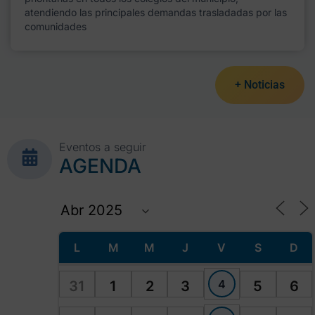
atendiendo las principales demandas trasladadas por las
comunidades
+ Noticias
Eventos a seguir
AGENDA
L
M
M
J
V
S
D
4
31
1
2
3
5
6