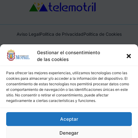
Aviso Legal
Política de Privacidad
Política de Cookies
Ayuntamiento de Motril, Plaza de España, 1, 18600, Motril,
Gestionar el consentimiento
(Granada), CIF: P1814200J, DIR3: L01181400
de las cookies
Para ofrecer las mejores experiencias, utilizamos tecnologías como las
cookies para almacenar y/o acceder a la información del dispositivo. El
consentimiento de estas tecnologías nos permitirá procesar datos como
el comportamiento de navegación o las identificaciones únicas en este
sitio. No consentir o retirar el consentimiento, puede afectar
negativamente a ciertas características y funciones.
Aceptar
Denegar