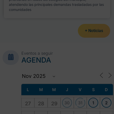
atendiendo las principales demandas trasladadas por las
comunidades
+ Noticias
Eventos a seguir
AGENDA
L
M
M
J
V
S
D
30
31
1
2
27
28
29