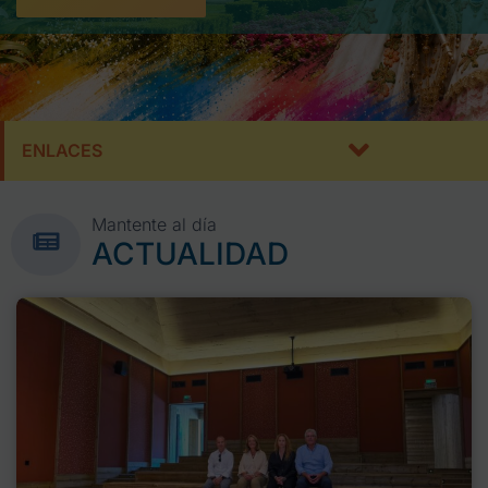
ENLACES
Mantente al día
ACTUALIDAD