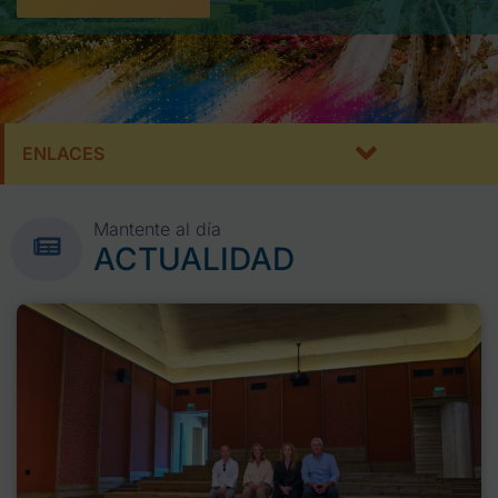
ENLACES
Mantente al día
ACTUALIDAD