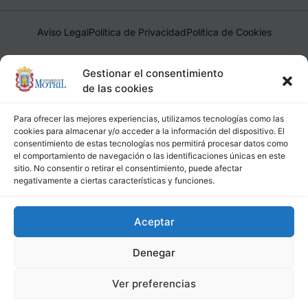
Aviso Legal
Política de Privacidad
Política de Cookies
Ayuntamiento de Motril, Plaza de España, 1, 18600, Motril,
Gestionar el consentimiento
(Granada), CIF: P1814200J, DIR3: L01181400
de las cookies
Para ofrecer las mejores experiencias, utilizamos tecnologías como las
cookies para almacenar y/o acceder a la información del dispositivo. El
consentimiento de estas tecnologías nos permitirá procesar datos como
el comportamiento de navegación o las identificaciones únicas en este
sitio. No consentir o retirar el consentimiento, puede afectar
negativamente a ciertas características y funciones.
Aceptar
Denegar
Ver preferencias