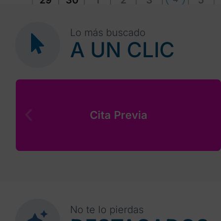
29
30
1
2
3
5
Lo más buscado
A UN CLIC
Cita Previa
No te lo pierdas