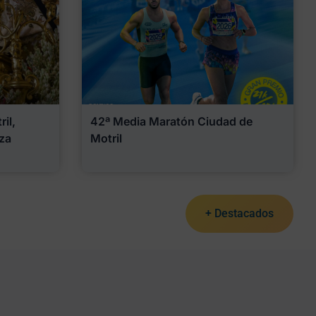
il,
42ª Media Maratón Ciudad de
za
Motril
+ Destacados