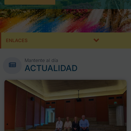
ENLACES
Mantente al día
ACTUALIDAD