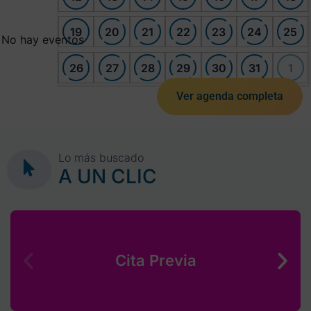
19
20
21
22
23
24
25
No hay eventos
26
27
28
29
30
31
1
Ver agenda completa
Lo más buscado
A UN CLIC
Cita Previa