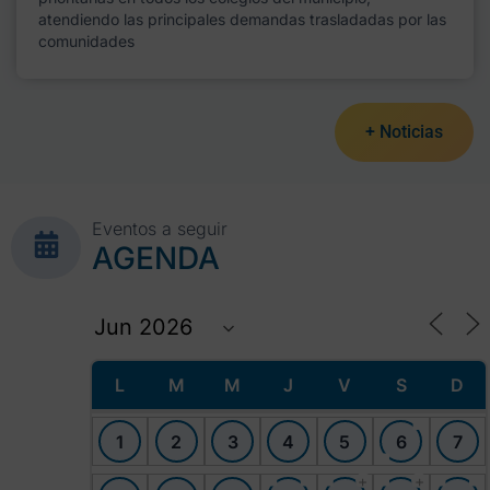
atendiendo las principales demandas trasladadas por las
comunidades
+ Noticias
Eventos a seguir
AGENDA
L
M
M
J
V
S
D
1
2
3
4
5
6
7
+
+