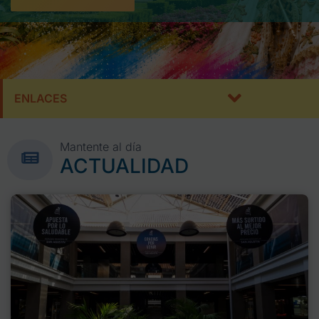
ENLACES
Mantente al día
ACTUALIDAD