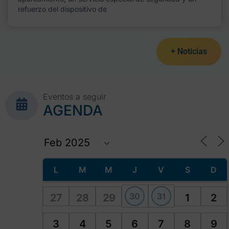
refuerzo del dispositivo de
+ Noticias
Eventos a seguir
AGENDA
L
M
M
J
V
S
D
30
31
27
28
29
1
2
3
4
5
6
7
8
9