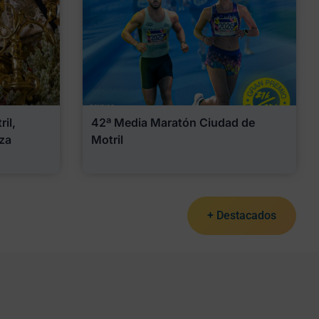
il,
42ª Media Maratón Ciudad de
za
Motril
+ Destacados