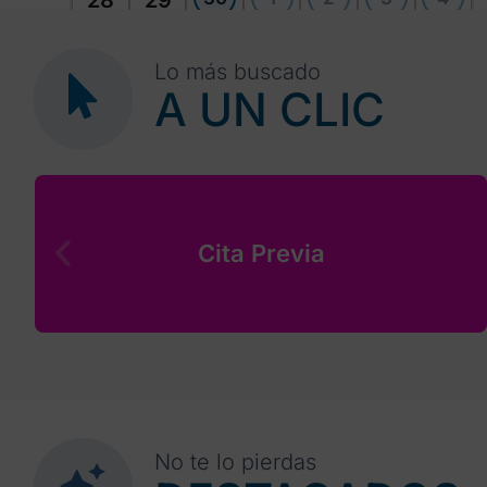
28
29
Lo más buscado
A UN CLIC
Cita Previa
No te lo pierdas