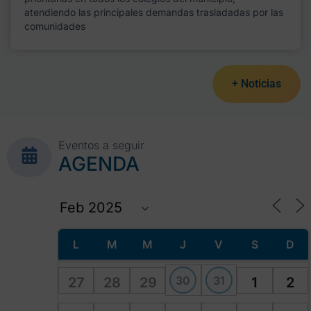
atendiendo las principales demandas trasladadas por las
comunidades
+ Noticias
Eventos a seguir
AGENDA
L
M
M
J
V
S
D
30
31
27
28
29
1
2