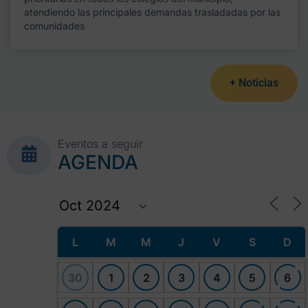
atendiendo las principales demandas trasladadas por las
comunidades
+ Noticias
Eventos a seguir
AGENDA
L
M
M
J
V
S
D
30
1
2
3
4
5
6