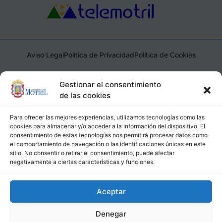
Aviso Legal
Política de Privacidad
Política de Cookies
Ayuntamiento de Motril, Plaza de España, 1, 18600, Motril,
Gestionar el consentimiento
(Granada), CIF: P1814200J, DIR3: L01181400
de las cookies
Para ofrecer las mejores experiencias, utilizamos tecnologías como las
cookies para almacenar y/o acceder a la información del dispositivo. El
consentimiento de estas tecnologías nos permitirá procesar datos como
el comportamiento de navegación o las identificaciones únicas en este
sitio. No consentir o retirar el consentimiento, puede afectar
negativamente a ciertas características y funciones.
Aceptar
Denegar