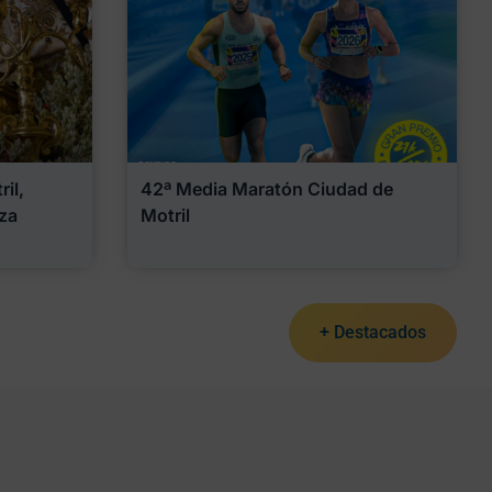
il,
42ª Media Maratón Ciudad de
za
Motril
+ Destacados