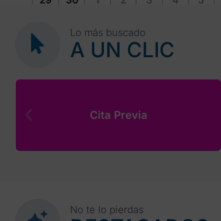
29
30
1
2
3
4
5
Lo más buscado
A UN CLIC
Cita Previa
No te lo pierdas