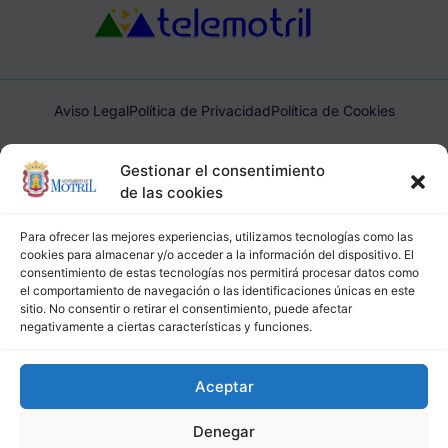
Aviso Legal
Política de Privacidad
Política de Cookies
Ayuntamiento de Motril, Plaza de España, 1, 18600, Motril,
Gestionar el consentimiento
(Granada), CIF: P1814200J, DIR3: L01181400
de las cookies
Para ofrecer las mejores experiencias, utilizamos tecnologías como las
cookies para almacenar y/o acceder a la información del dispositivo. El
consentimiento de estas tecnologías nos permitirá procesar datos como
el comportamiento de navegación o las identificaciones únicas en este
sitio. No consentir o retirar el consentimiento, puede afectar
negativamente a ciertas características y funciones.
Aceptar
Denegar