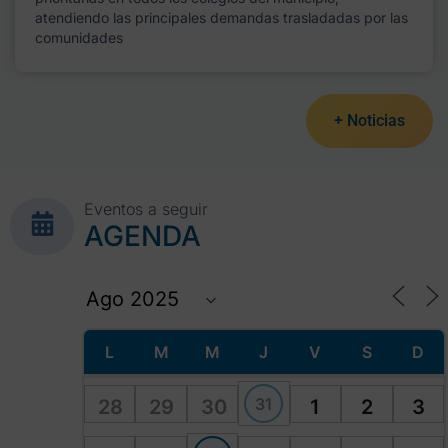
atendiendo las principales demandas trasladadas por las
comunidades
+ Noticias
Eventos a seguir
AGENDA
L
M
M
J
V
S
D
31
28
29
30
1
2
3