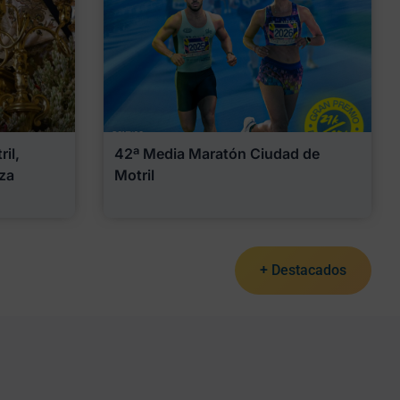
il,
42ª Media Maratón Ciudad de
za
Motril
+ Destacados