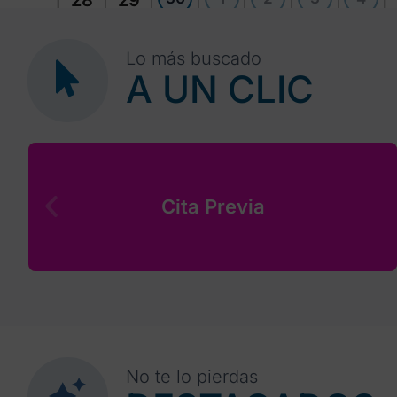
28
29
Lo más buscado
A UN CLIC
Cita Previa
No te lo pierdas