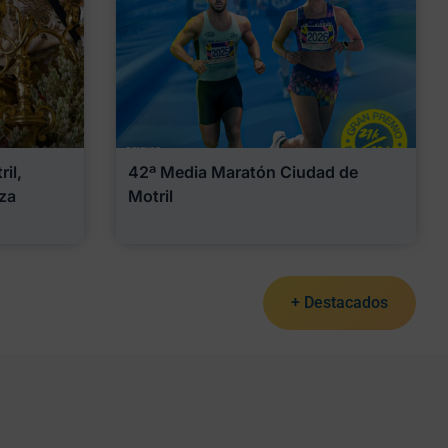
il,
42ª Media Maratón Ciudad de
za
Motril
+ Destacados