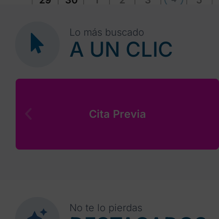
29
30
1
2
3
5
Lo más buscado
A UN CLIC
Cita Previa
No te lo pierdas