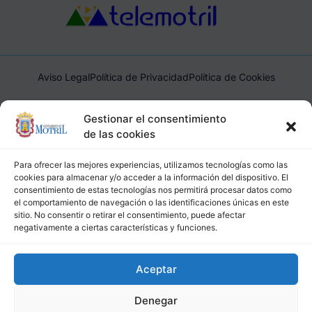
Aviso Legal
Política de Privacidad
Política de Cookies
Ayuntamiento de Motril, Plaza de España, 1, 18600, Motril,
Gestionar el consentimiento
(Granada), CIF: P1814200J, DIR3: L01181400
de las cookies
Para ofrecer las mejores experiencias, utilizamos tecnologías como las
cookies para almacenar y/o acceder a la información del dispositivo. El
consentimiento de estas tecnologías nos permitirá procesar datos como
el comportamiento de navegación o las identificaciones únicas en este
sitio. No consentir o retirar el consentimiento, puede afectar
negativamente a ciertas características y funciones.
Aceptar
Denegar