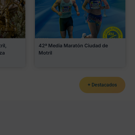
il,
42ª Media Maratón Ciudad de
za
Motril
+ Destacados