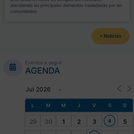
atendiendo las principales demandas trasladadas por las
comunidades
+ Noticias
Eventos a seguir
AGENDA
L
M
M
J
V
S
D
4
29
30
1
2
3
5