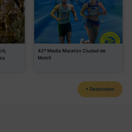
il,
42ª Media Maratón Ciudad de
za
Motril
+ Destacados