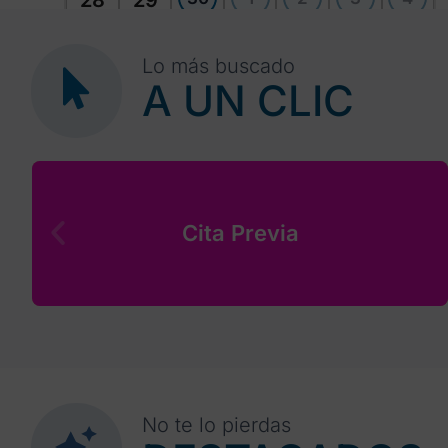
28
29
Lo más buscado
A UN CLIC
Cita Previa
No te lo pierdas