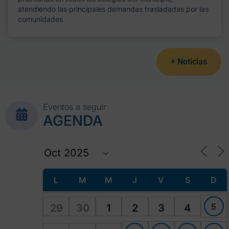
atendiendo las principales demandas trasladadas por las
comunidades
+ Noticias
Eventos a seguir
AGENDA
L
M
M
J
V
S
D
5
29
30
1
2
3
4