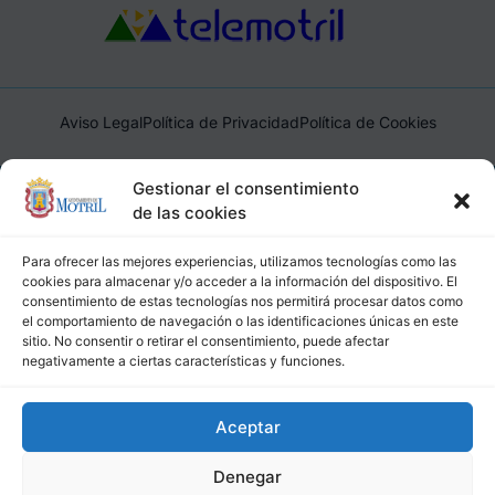
Aviso Legal
Política de Privacidad
Política de Cookies
Ayuntamiento de Motril, Plaza de España, 1, 18600, Motril,
Gestionar el consentimiento
(Granada), CIF: P1814200J, DIR3: L01181400
de las cookies
Para ofrecer las mejores experiencias, utilizamos tecnologías como las
cookies para almacenar y/o acceder a la información del dispositivo. El
consentimiento de estas tecnologías nos permitirá procesar datos como
el comportamiento de navegación o las identificaciones únicas en este
sitio. No consentir o retirar el consentimiento, puede afectar
negativamente a ciertas características y funciones.
Aceptar
Denegar