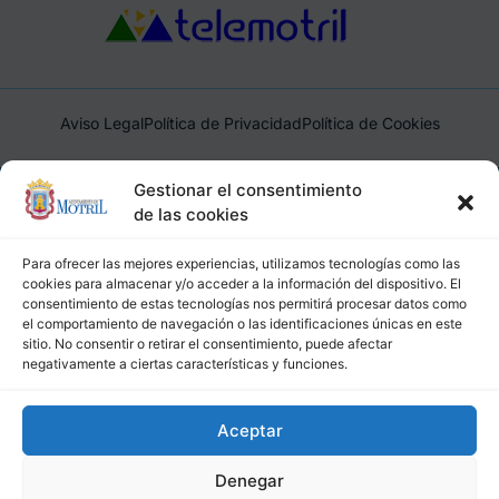
Aviso Legal
Política de Privacidad
Política de Cookies
Ayuntamiento de Motril, Plaza de España, 1, 18600, Motril,
Gestionar el consentimiento
(Granada), CIF: P1814200J, DIR3: L01181400
de las cookies
Para ofrecer las mejores experiencias, utilizamos tecnologías como las
cookies para almacenar y/o acceder a la información del dispositivo. El
consentimiento de estas tecnologías nos permitirá procesar datos como
el comportamiento de navegación o las identificaciones únicas en este
sitio. No consentir o retirar el consentimiento, puede afectar
negativamente a ciertas características y funciones.
Aceptar
Denegar