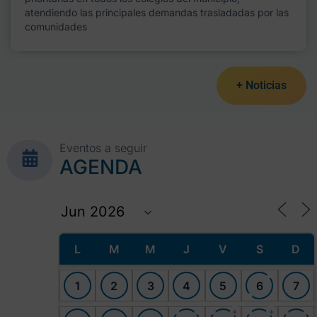
atendiendo las principales demandas trasladadas por las
comunidades
+ Noticias
Eventos a seguir
AGENDA
L
M
M
J
V
S
D
1
2
3
4
5
6
7
+
+