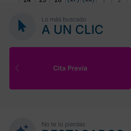
24
25
26
1
2
Lo más buscado
A UN CLIC
Cita Previa
No te lo pierdas