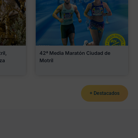
il,
42ª Media Maratón Ciudad de
za
Motril
+ Destacados