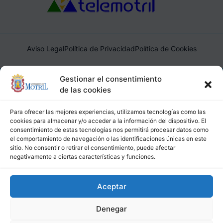
Aviso Legal
Política de Privacidad
Política de Cookies
Ayuntamiento de Motril, Plaza de España, 1, 18600, Motril,
Gestionar el consentimiento
(Granada), CIF: P1814200J, DIR3: L01181400
de las cookies
Para ofrecer las mejores experiencias, utilizamos tecnologías como las
cookies para almacenar y/o acceder a la información del dispositivo. El
consentimiento de estas tecnologías nos permitirá procesar datos como
el comportamiento de navegación o las identificaciones únicas en este
sitio. No consentir o retirar el consentimiento, puede afectar
negativamente a ciertas características y funciones.
Aceptar
Denegar