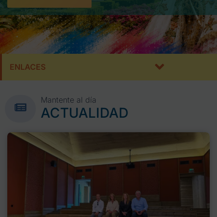
ENLACES
Mantente al día
ACTUALIDAD