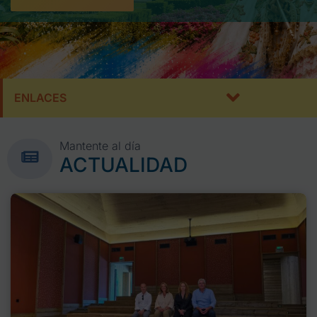
ENLACES
Mantente al día
ACTUALIDAD