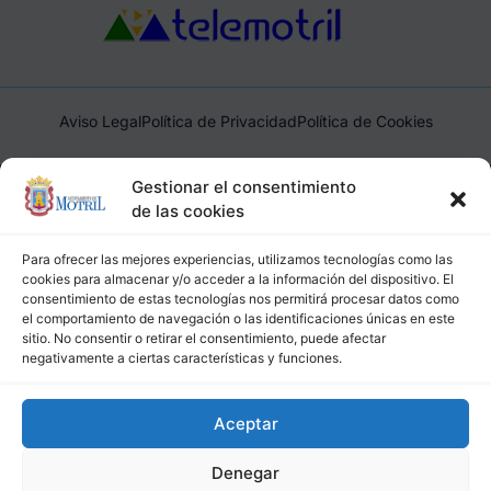
Aviso Legal
Política de Privacidad
Política de Cookies
Ayuntamiento de Motril, Plaza de España, 1, 18600, Motril,
Gestionar el consentimiento
(Granada), CIF: P1814200J, DIR3: L01181400
de las cookies
Para ofrecer las mejores experiencias, utilizamos tecnologías como las
cookies para almacenar y/o acceder a la información del dispositivo. El
consentimiento de estas tecnologías nos permitirá procesar datos como
el comportamiento de navegación o las identificaciones únicas en este
sitio. No consentir o retirar el consentimiento, puede afectar
negativamente a ciertas características y funciones.
Aceptar
Denegar