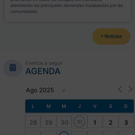
atendiendo las principales demandas trasladadas por las
comunidades
+ Noticias
Eventos a seguir
AGENDA
L
M
M
J
V
S
D
31
28
29
30
1
2
3