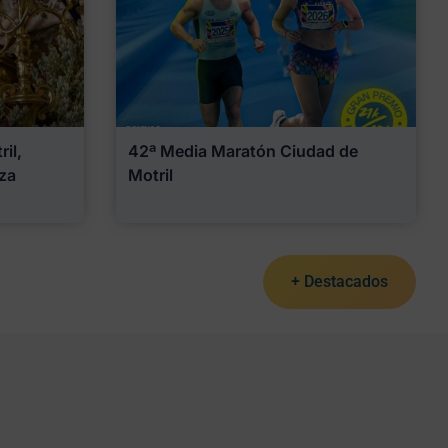
il,
42ª Media Maratón Ciudad de
za
Motril
+ Destacados