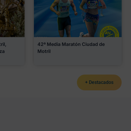
il,
42ª Media Maratón Ciudad de
za
Motril
+ Destacados