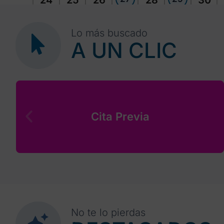
24
25
26
28
30
Lo más buscado
A UN CLIC
Cita Previa
No te lo pierdas