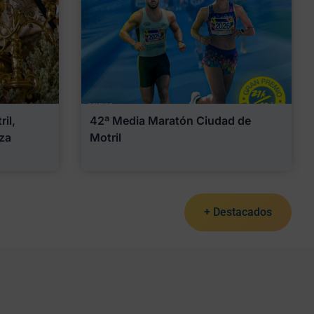
il,
42ª Media Maratón Ciudad de
za
Motril
+ Destacados