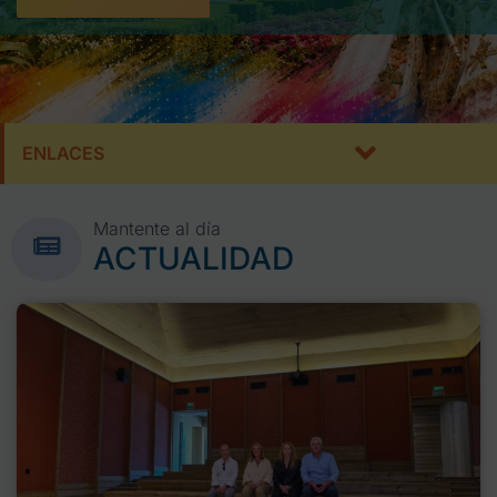
ENLACES
Mantente al día
ACTUALIDAD