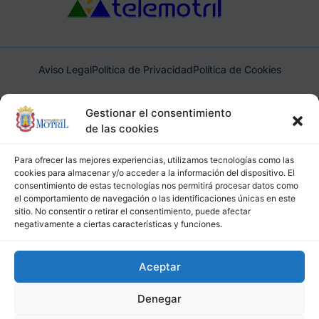
Aviso Legal
Política de Privacidad
Política de Cookies
Ayuntamiento de Motril, Plaza de España, 1, 18600, Motril,
Gestionar el consentimiento
(Granada), CIF: P1814200J, DIR3: L01181400
de las cookies
Para ofrecer las mejores experiencias, utilizamos tecnologías como las
cookies para almacenar y/o acceder a la información del dispositivo. El
consentimiento de estas tecnologías nos permitirá procesar datos como
el comportamiento de navegación o las identificaciones únicas en este
sitio. No consentir o retirar el consentimiento, puede afectar
negativamente a ciertas características y funciones.
Aceptar
Denegar