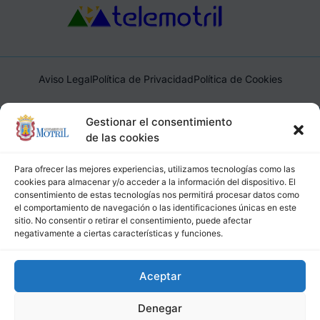
Aviso Legal
Política de Privacidad
Política de Cookies
Ayuntamiento de Motril, Plaza de España, 1, 18600, Motril,
Gestionar el consentimiento
(Granada), CIF: P1814200J, DIR3: L01181400
de las cookies
Para ofrecer las mejores experiencias, utilizamos tecnologías como las
cookies para almacenar y/o acceder a la información del dispositivo. El
consentimiento de estas tecnologías nos permitirá procesar datos como
el comportamiento de navegación o las identificaciones únicas en este
sitio. No consentir o retirar el consentimiento, puede afectar
negativamente a ciertas características y funciones.
Aceptar
Denegar