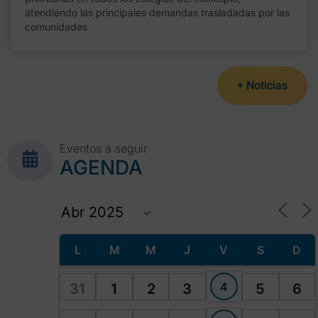
atendiendo las principales demandas trasladadas por las
comunidades
+ Noticias
Eventos a seguir
AGENDA
L
M
M
J
V
S
D
4
31
1
2
3
5
6