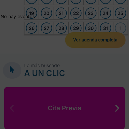
19
20
21
22
23
24
25
No hay eventos
26
27
28
29
30
31
1
Ver agenda completa
Lo más buscado
A UN CLIC
Cita Previa