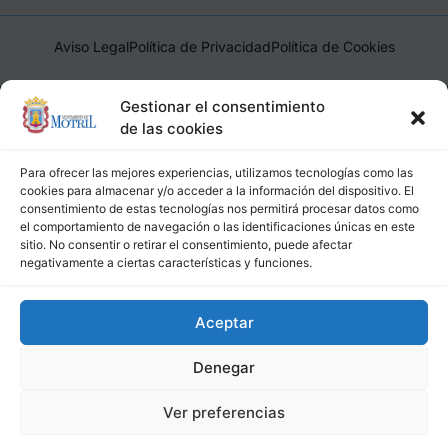
Aviso Legal
Política de Privacidad
Política de Cookies
Ayuntamiento de Motril, Plaza de España, 1, 18600, Motril,
Gestionar el consentimiento
(Granada), CIF: P1814200J, DIR3: L01181400
de las cookies
Para ofrecer las mejores experiencias, utilizamos tecnologías como las
cookies para almacenar y/o acceder a la información del dispositivo. El
consentimiento de estas tecnologías nos permitirá procesar datos como
el comportamiento de navegación o las identificaciones únicas en este
sitio. No consentir o retirar el consentimiento, puede afectar
negativamente a ciertas características y funciones.
Aceptar
Denegar
Ver preferencias