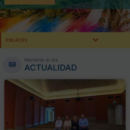
ENLACES
Mantente al día
ACTUALIDAD