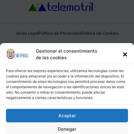
Aviso Legal
Política de Privacidad
Política de Cookies
Ayuntamiento de Motril, Plaza de España, 1, 18600, Motril,
Gestionar el consentimiento
(Granada), CIF: P1814200J, DIR3: L01181400
de las cookies
Para ofrecer las mejores experiencias, utilizamos tecnologías como las
cookies para almacenar y/o acceder a la información del dispositivo. El
consentimiento de estas tecnologías nos permitirá procesar datos como
el comportamiento de navegación o las identificaciones únicas en este
sitio. No consentir o retirar el consentimiento, puede afectar
negativamente a ciertas características y funciones.
Aceptar
Denegar