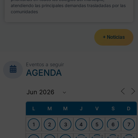
atendiendo las principales demandas trasladadas por las
comunidades
+ Noticias
Eventos a seguir
AGENDA
L
M
M
J
V
S
D
1
2
3
4
5
6
7
+
+